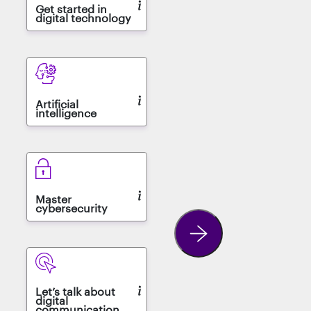
Get started in
digital technology
Artificial
intelligence
Master
cybersecurity
Let’s talk about
digital
communication